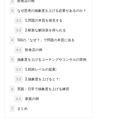
2
飲食店の例
3
なぜ思考の抽象度を上げる必要があるのか？
3.1
1.問題の本質を発見する
3.2
2.斬新な解決策を得られる
4
5回の「なぜ？」で問題の本質に迫る
4.1
飲食店の例
5
抽象度を上げるコーチングやコンサルの実例
5.1
1.戦術レベルの提案:
5.2
2.抽象度を上げると？:
6
実践：日常で抽象度を上げる練習
6.1
家庭の例
7
まとめ