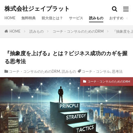
株式会社ジェイプラット
HOME
無料特典
前大信とは？
サービス
読みもの
おすすめ
お
HOME
読みもの
コーチ・コンサルのためのDRM
『抽象度を
『抽象度を上げる』とは？ビジネス成功のカギを握
る思考法
コーチ・コンサルのためのDRM
,
読みもの
コーチ・コンサル
,
思考法
コーチ・コンサルのためのDRM