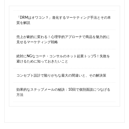
「DRMはオワコン？」進化するマーケティング手法とその本
質を解説
売上が劇的に変わる！心理学的アプローチで商品を魅力的に
見せるマーケティング戦略
絶対にNGなコーチ・コンサルのネット起業トップ5！失敗を
避けるために知っておきたいこと
コンセプト設計で陥りがちな最大の間違いと、その解決策
効果的なステップメールの秘訣：10回で個別面談につなげる
方法