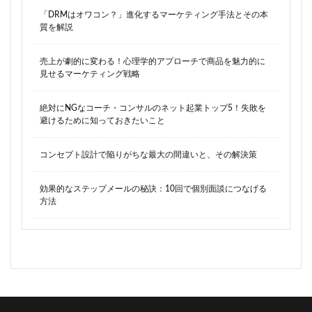
「DRMはオワコン？」進化するマーケティング手法とその本
質を解説
売上が劇的に変わる！心理学的アプローチで商品を魅力的に
見せるマーケティング戦略
絶対にNGなコーチ・コンサルのネット起業トップ5！失敗を
避けるために知っておきたいこと
コンセプト設計で陥りがちな最大の間違いと、その解決策
効果的なステップメールの秘訣：10回で個別面談につなげる
方法