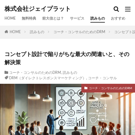
株式会社ジェイプラット
HOME
無料特典
前大信とは？
サービス
読みもの
おすすめ
お
HOME
読みもの
コーチ・コンサルのためのDRM
コンセプト
コンセプト設計で陥りがちな最大の間違いと、その
解決策
コーチ・コンサルのためのDRM
,
読みもの
DRM（ダイレクトレスポンスマーケティング）
,
コーチ・コンサル
コーチ・コンサルのためのDRM