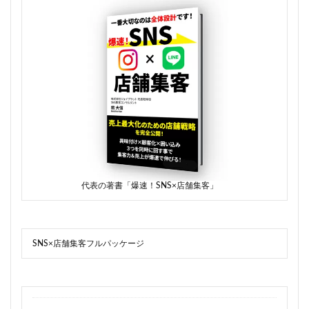
代表の著書「爆速！SNS×店舗集客」
SNS×店舗集客フルパッケージ