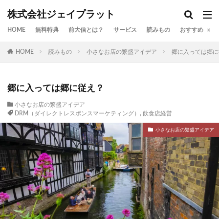
株式会社ジェイプラット
HOME
無料特典
前大信とは？
サービス
読みもの
おすすめ
お
HOME
読みもの
小さなお店の繁盛アイデア
郷に入っては郷に
郷に入っては郷に従え？
小さなお店の繁盛アイデア
DRM（ダイレクトレスポンスマーケティング）
,
飲食店経営
小さなお店の繁盛アイデア