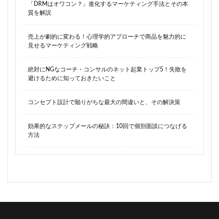
「DRMはオワコン？」進化するマーケティング手法とその本
質を解説
売上が劇的に変わる！心理学的アプローチで商品を魅力的に
見せるマーケティング戦略
絶対にNGなコーチ・コンサルのネット起業トップ5！失敗を
避けるために知っておきたいこと
コンセプト設計で陥りがちな最大の間違いと、その解決策
効果的なステップメールの秘訣：10回で個別面談につなげる
方法