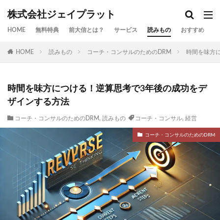
株式会社ジェイプラット
HOME
無料特典
前大信とは？
サービス
読みもの
おすすめ
お
HOME
読みもの
コーチ・コンサルのためのDRM
時間を味方
時間を味方につける！逆算思考で3年後の成功をデ
ザインする方法
コーチ・コンサルのためのDRM
,
読みもの
コーチ・コンサル
,
経営
コーチ・コンサルのためのDRM