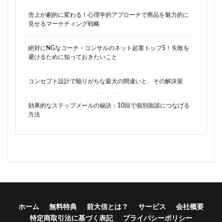
売上が劇的に変わる！心理学的アプローチで商品を魅力的に
見せるマーケティング戦略
絶対にNGなコーチ・コンサルのネット起業トップ5！失敗を
避けるために知っておきたいこと
コンセプト設計で陥りがちな最大の間違いと、その解決策
効果的なステップメールの秘訣：10回で個別面談につなげる
方法
ホーム
無料特典
前大信とは？
サービス
会社概要
特定商取引法に基づく表記
プライバシーポリシー