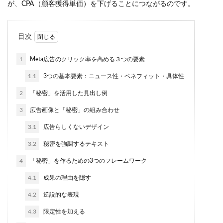
が、CPA（顧客獲得単価）を下げることにつながるのです。
目次
1
Meta広告のクリック率を高める３つの要素
1.1
3つの基本要素：ニュース性・ベネフィット・具体性
2
「秘密」を活用した見出し例
3
広告画像と「秘密」の組み合わせ
3.1
広告らしくないデザイン
3.2
秘密を強調するテキスト
4
「秘密」を作るための3つのフレームワーク
4.1
成果の理由を隠す
4.2
逆説的な表現
4.3
限定性を加える