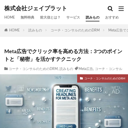
株式会社ジェイプラット
HOME
無料特典
前大信とは？
サービス
読みもの
おすすめ
お
HOME
読みもの
コーチ・コンサルのためのDRM
Meta広告
Meta広告でクリック率を高める方法：3つのポイン
トと「秘密」を活かすテクニック
コーチ・コンサルのためのDRM
,
読みもの
Meta広告
,
コーチ・コンサル
コーチ・コンサルのためのDRM