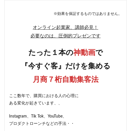
※効果を保証するものではありません。
オンライン起業家、講師必見！
必要なのは、圧倒的プレゼンです
たった１本の
神動画
で
『今すぐ客』だけを集める
月商７桁自動集客法
ここ数年で、購買における人の心理に
ある変化が起きています、、
Instagram、Tik Tok、YouTube、
プロダクトローンチなどの手法・・