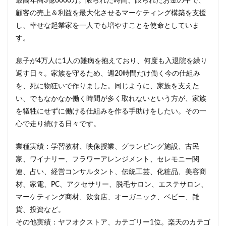
最高年商3億6000万。限られた時間、限られたお金の中で、
顧客の売上＆利益を最大化させるマーケティング構築を支援
し、幸せな起業家を一人でも増やすことを使命としていま
す。
息子が4万人に1人の難病を抱えており、何度も入退院を繰り
返す日々。家族を守るため、週20時間だけ働く今の仕組み
を、死に物狂いで作りました。同じように、家族を支えた
い、でもなかなか働く時間が多く取れないという方が、家族
を犠牲にせずに働ける仕組みを作る手助けをしたい。その一
心で走り続ける日々です。
業種実績：学習教材、映像授業、グランピング施設、古民
家、ワイナリー、フラワーアレンジメント、セレモニー関
連、占い、経営コンサルタント、伝統工芸、化粧品、美容商
材、家電、PC、アクセサリー、脱毛サロン、エステサロン、
マーケティング商材、飲食店、オーガニック、ベビー、雑
貨、投資など。
その他実績：ヤフオクストア、カテゴリー1位。楽天のカテゴ