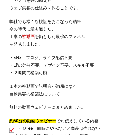
この２つを兼ね備えた
ウェブ集客の仕組みを作ることです。
弊社でも様々な検証をおこなった結果
今の時代に最も適した、
１本の
神動画
を軸とした最強のファネル
を発見しました。
・SNS、ブログ、ライブ配信不要
・LPの外注不要、デザイン不要、スキル不要
・２週間で構築可能
１本の神動画で説明会が満席になる
自動集客の構築法について
無料の動画ウェビナーにまとめました。
約60分の動画ウェビナー
でお伝えしている内容
〇〇と●●、同時にやらないと商品は売れない